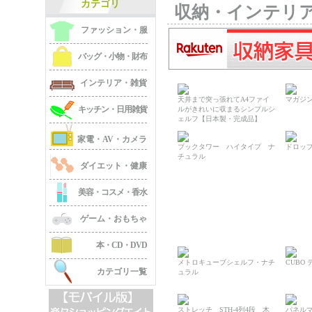
カテゴリ
収納・インテリ
ファッション・服
バッグ・小物・財布
インテリア・雑貨
天井まで突っ張れてA4ファイ
マガジ
キッチン・日用雑貨
ルがきれいに収まるシンプルシ
ェルフ【日本製・完成品】
家電・AV・カメラ
ブックタワー ハイタイプ ナ
ドロッ
チュラル
ダイエット・健康
美容・コスメ・香水
ゲーム・おもちゃ
本・CD・DVD
メトロキューブシェルフ・ナチ
CUBO
カテゴリ一覧
ュラル
ストレッチ STH-4列4段 木
パネル