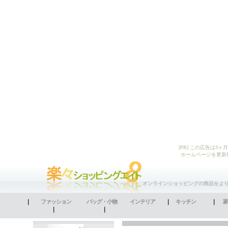
[PR] この広告は
ホームページを更新
オンラインショッピングの商品をよ
｜
ファッション
バッグ・小物
インテリア
｜
キッチン
｜
家
｜
｜