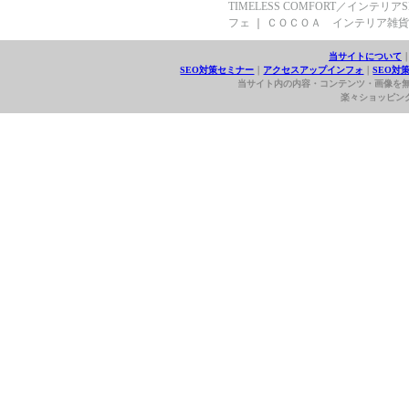
TIMELESS COMFORT／インテリアS
フェ
｜
ＣＯＣＯＡ インテリア雑貨
当サイトについて
SEO対策セミナー
｜
アクセスアップインフォ
｜
SEO対
当サイト内の内容・コンテンツ・画像を
楽々ショッピングエイト (