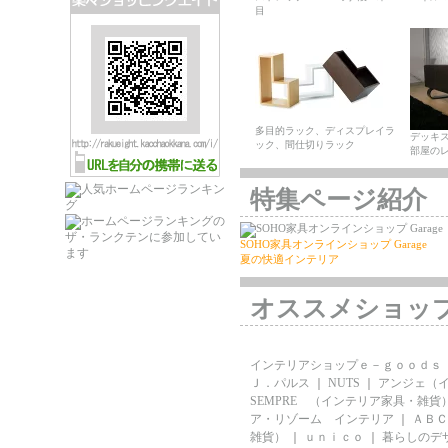
目
多目的ラック、ディスプレイラ
デッキ
ック、間仕切りラック
部屋の
特集ページ紹介
SOHO家具オンラインショップ Garage
夏の快適インテリア
オススメショッ
インテリアショップｅ－ｇｏｏｄｓ
Ｊ．パルス
｜
NUTS
｜
アンジェ（
SEMPRE （インテリア家具・雑貨
ア・リゾーム インテリア
｜
ＡＢＣ
雑貨）
｜
ｕｎｉｃｏ
｜
暮らしのデ