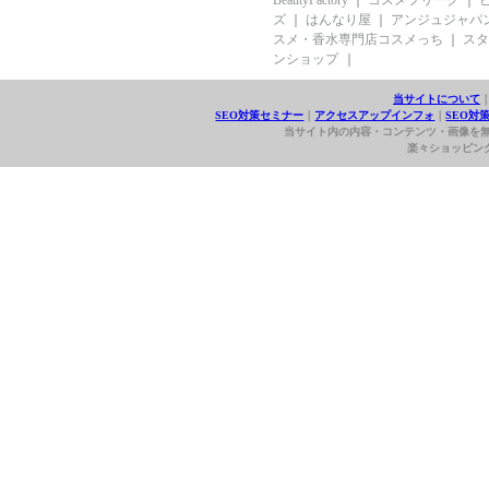
BeautyFactory
｜
コスメフリーク
｜
ズ
｜
はんなり屋
｜
アンジュジャパン／A
スメ・香水専門店コスメっち
｜
スタ
ンショップ
｜
当サイトについて
SEO対策セミナー
｜
アクセスアップインフォ
｜
SEO対
当サイト内の内容・コンテンツ・画像を
楽々ショッピングエイト (