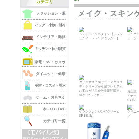
カテゴリ
メイク・スキン
ファッション・服
バッグ・小物・財布
ヘレナルビンスタイン【ラッシ
ランコム
インテリア・雑貨
ュクイーン（01ブラック）】
ューシ
キッチン・日用雑貨
家電・AV・カメラ
ダイエット・健康
クリスマスに向けピュアクリス
美容・コスメ・香水
ティシリーズから超プレミアム
な下地が『完全数量期間限定』
資生堂
販売! プライマー
イナー
ゲーム・おもちゃ
GY855
本・CD・DVD
ゲランクレンジングクリーム
クリニー
SP 186.5g
プ
カテゴリ一覧