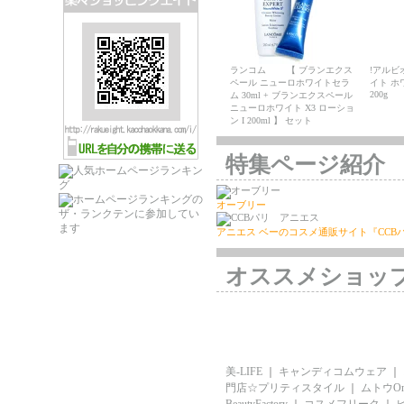
ランコム 【 ブランエクス
!アルビ
ペール ニューロホワイトセラ
イト ホ
200g
ム 30ml + ブランエクスペール
ニューロホワイト X3 ローショ
ン I 200ml 】 セット
特集ページ紹介
オーブリー
アニエス ベーのコスメ通販サイト『CCB
オススメショッ
美-LIFE
｜
キャンディコムウェア
｜
門店☆プリティスタイル
｜
ムトウOn