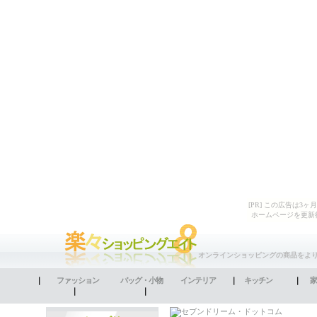
[PR] この広告は
ホームページを更新
オンラインショッピングの商品をよ
｜
ファッション
バッグ・小物
インテリア
｜
キッチン
｜
家
｜
｜